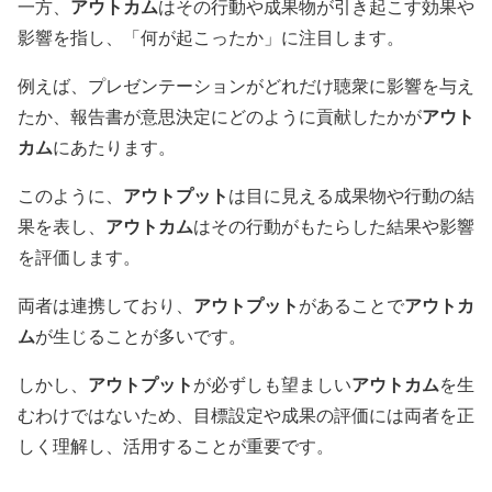
アウトカム
一方、
はその行動や成果物が引き起こす効果や
影響を指し、「何が起こったか」に注目します。
例えば、プレゼンテーションがどれだけ聴衆に影響を与え
アウト
たか、報告書が意思決定にどのように貢献したかが
カム
にあたります。
アウトプット
このように、
は目に見える成果物や行動の結
アウトカム
果を表し、
はその行動がもたらした結果や影響
を評価します。
アウトプット
アウトカ
両者は連携しており、
があることで
ム
が生じることが多いです。
アウトプット
アウトカム
しかし、
が必ずしも望ましい
を生
むわけではないため、目標設定や成果の評価には両者を正
しく理解し、活用することが重要です。