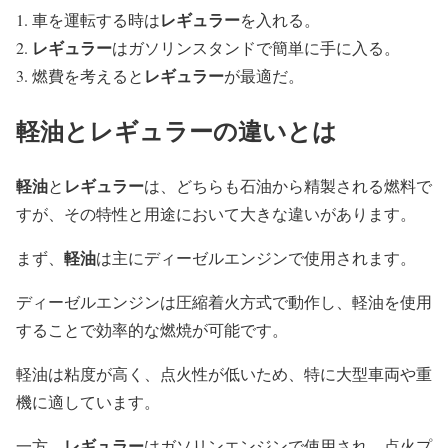
レギュラー
車を運転する時は
を入れる。
レギュラー
はガソリンスタンドで簡単に手に入る。
レギュラー
燃費を考えると
が最適だ。
軽油とレギュラーの違いとは
軽油
レギュラー
と
は、どちらも石油から精製される燃料で
すが、その特性と用途において大きな違いがあります。
軽油
まず、
は主にディーゼルエンジンで使用されます。
ディーゼルエンジンは圧縮着火方式で動作し、軽油を使用
することで効率的な燃焼が可能です。
軽油は粘度が高く、点火性が低いため、特に大型車両や重
機に適しています。
レギュラー
一方、
はガソリンエンジンで使用され、点火プ