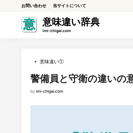
Skip
お問い合わせ
当サイトについて
to
content
意味違い辞典
imi-chigai.com
Posted
意味違い①
in
警備員と守衛の違いの
by
imi-chigai.com