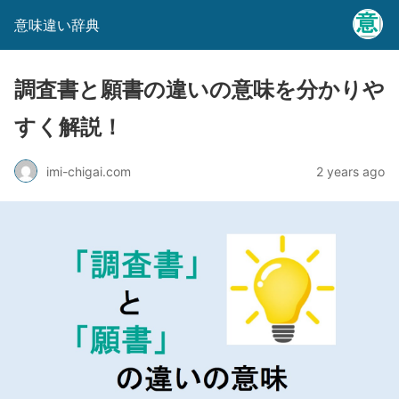
意味違い辞典
調査書と願書の違いの意味を分かりや
すく解説！
imi-chigai.com
2 years ago