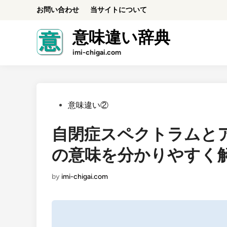
Skip
お問い合わせ
当サイトについて
to
content
意味違い辞典
imi-chigai.com
Posted
意味違い②
in
自閉症スペクトラムと
の意味を分かりやすく
by
imi-chigai.com