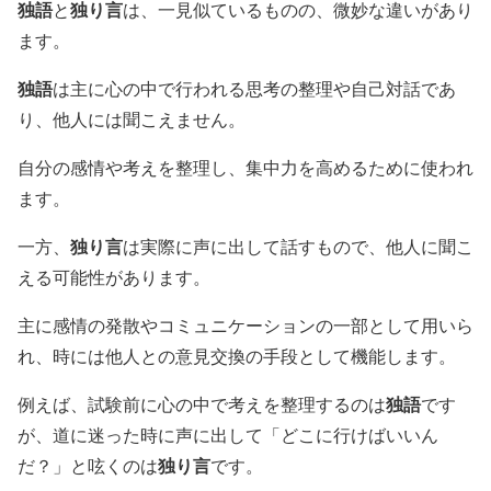
独語
独り言
と
は、一見似ているものの、微妙な違いがあり
ます。
独語
は主に心の中で行われる思考の整理や自己対話であ
り、他人には聞こえません。
自分の感情や考えを整理し、集中力を高めるために使われ
ます。
独り言
一方、
は実際に声に出して話すもので、他人に聞こ
える可能性があります。
主に感情の発散やコミュニケーションの一部として用いら
れ、時には他人との意見交換の手段として機能します。
独語
例えば、試験前に心の中で考えを整理するのは
です
が、道に迷った時に声に出して「どこに行けばいいん
独り言
だ？」と呟くのは
です。