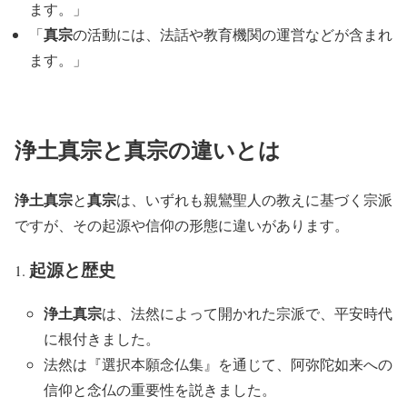
ます。」
真宗
「
の活動には、法話や教育機関の運営などが含まれ
ます。」
浄土真宗
と
真宗
の違いとは
浄土真宗
真宗
と
は、いずれも親鸞聖人の教えに基づく宗派
ですが、その起源や信仰の形態に違いがあります。
起源と歴史
浄土真宗
は、法然によって開かれた宗派で、平安時代
に根付きました。
法然は『選択本願念仏集』を通じて、阿弥陀如来への
信仰と念仏の重要性を説きました。