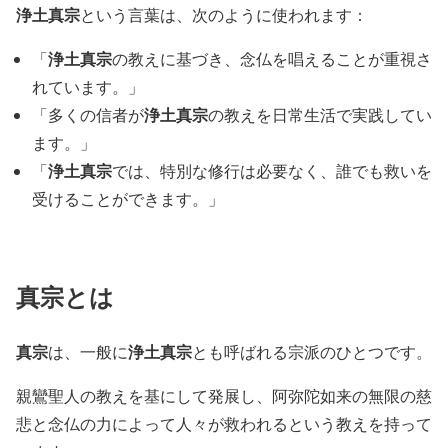
浄土真宗
という言葉は、次のように使われます：
浄土真宗
「
の教えに基づき、念仏を唱えることが重視さ
れています。」
浄土真宗
「多くの信者が
の教えを日常生活で実践してい
ます。」
浄土真宗
「
では、特別な修行は必要なく、誰でも救いを
受けることができます。」
真宗
とは
真宗
浄土真宗
は、一般に
とも呼ばれる宗派のひとつです。
親鸞聖人の教えを基にして発展し、阿弥陀如来の無限の慈
悲と念仏の力によって人々が救われるという教えを持って