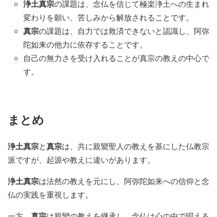
浄土真宗
の課題は、念仏を信じて極楽浄土への生まれ
変わりを願い、苦しみから解放されることです。
真宗
の課題は、自力では救済できないと認識し、阿弥
陀如来の他力に依存することです。
自己の無力さを受け入れることが真宗の教えの中心で
す。
まとめ
浄土真宗
真宗
と
は、共に親鸞聖人の教えを基にした仏教宗
派ですが、起源や教えに違いがあります。
浄土真宗
は法然の教えを元にし、阿弥陀如来への信仰と念
仏の実践を重視します。
真宗
一方、
は親鸞の教えを継承し、念仏は心の中で唱える