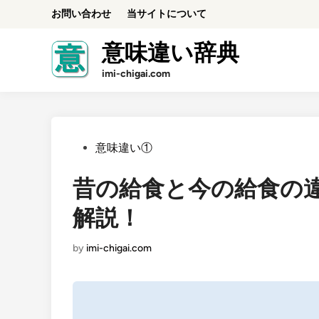
Skip
お問い合わせ
当サイトについて
to
content
意味違い辞典
imi-chigai.com
Posted
意味違い①
in
昔の給食と今の給食の
解説！
by
imi-chigai.com