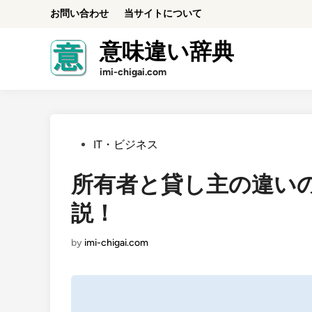
Skip
お問い合わせ
当サイトについて
to
content
意味違い辞典
imi-chigai.com
Posted
IT・ビジネス
in
所有者と貸し主の違い
説！
by
imi-chigai.com