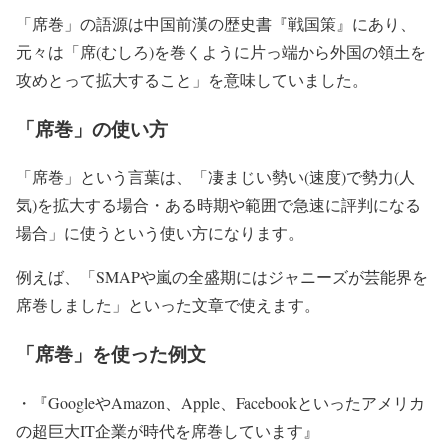
「席巻」
の語源は中国前漢の歴史書『戦国策』にあり、
元々は
「席(むしろ)を巻くように片っ端から外国の領土を
攻めとって拡大すること」
を意味していました。
「席巻」の使い方
「席巻」
という言葉は、
「凄まじい勢い(速度)で勢力(人
気)を拡大する場合・ある時期や範囲で急速に評判になる
場合」
に使うという使い方になります。
例えば、
「SMAPや嵐の全盛期にはジャニーズが芸能界を
席巻しました」
といった文章で使えます。
「席巻」を使った例文
・『GoogleやAmazon、Apple、Facebookといったアメリカ
の超巨大IT企業が時代を席巻しています』