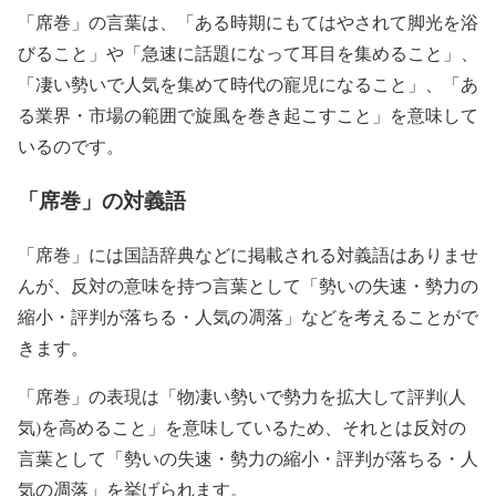
「席巻」
の言葉は、
「ある時期にもてはやされて脚光を浴
びること」
や
「急速に話題になって耳目を集めること」
、
「凄い勢いで人気を集めて時代の寵児になること」
、
「あ
る業界・市場の範囲で旋風を巻き起こすこと」
を意味して
いるのです。
「席巻」の対義語
「席巻」
には国語辞典などに掲載される対義語はありませ
んが、反対の意味を持つ言葉として
「勢いの失速・勢力の
縮小・評判が落ちる・人気の凋落」
などを考えることがで
きます。
「席巻」
の表現は
「物凄い勢いで勢力を拡大して評判(人
気)を高めること」
を意味しているため、それとは反対の
言葉として
「勢いの失速・勢力の縮小・評判が落ちる・人
気の凋落」
を挙げられます。