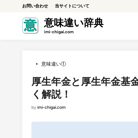
Skip
お問い合わせ
当サイトについて
to
content
意味違い辞典
imi-chigai.com
Posted
意味違い①
in
厚生年金と厚生年金基
く解説！
by
imi-chigai.com