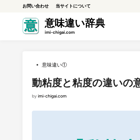
Skip
お問い合わせ
当サイトについて
to
content
意味違い辞典
imi-chigai.com
Posted
意味違い①
in
動粘度と粘度の違いの
by
imi-chigai.com