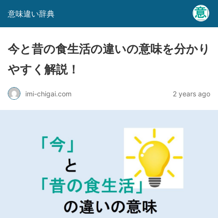
意味違い辞典
今と昔の食生活の違いの意味を分かり
やすく解説！
imi-chigai.com
2 years ago