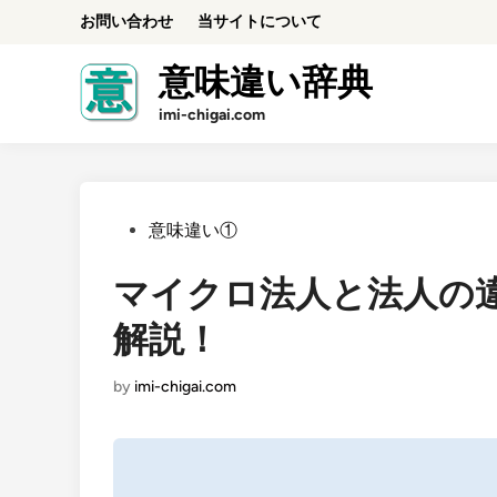
Skip
お問い合わせ
当サイトについて
to
content
意味違い辞典
imi-chigai.com
Posted
意味違い①
in
マイクロ法人と法人の
解説！
by
imi-chigai.com