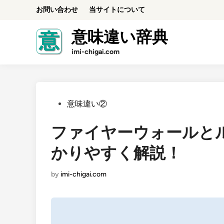
Skip
お問い合わせ
当サイトについて
to
content
意味違い辞典
imi-chigai.com
Posted
意味違い②
in
ファイヤーウォールと
かりやすく解説！
by
imi-chigai.com