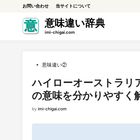
Skip
お問い合わせ
当サイトについて
to
content
意味違い辞典
imi-chigai.com
Posted
意味違い②
in
ハイローオーストラリ
の意味を分かりやすく
by
imi-chigai.com